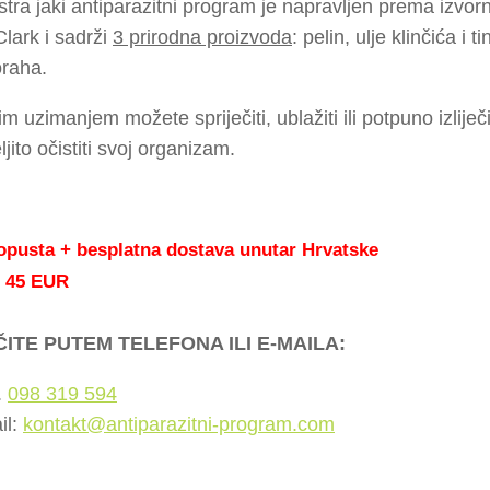
tra jaki antiparazitni program je napravljen prema izvo
lark i sadrži
3 prirodna proizvoda
: pelin, ulje klinčića i 
oraha.
m uzimanjem možete spriječiti, ublažiti ili potpuno izliječ
ljito očistiti svoj organizam.
opusta + besplatna dostava unutar Hrvatske
45 EUR
ITE PUTEM TELEFONA ILI E-MAILA:
.
098 319 594
il:
kontakt@antiparazitni-program.com