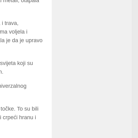
ki metali, otapala
i trava,
ma voljela i
la je da je upravo
svijeta koji su
n.
niverzalnog
točke. To su bili
 i crpeći hranu i