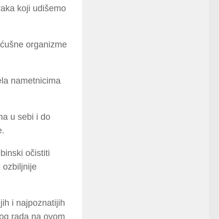
raka koji udišemo
ićušne organizme
jela nametnicima
a u sebi i do
e.
nski očistiti
ozbiljnije
ih i najpoznatijih
anog rada na ovom