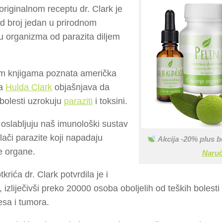
riginalnom receptu dr. Clark je
d broj jedan u prirodnom
u organizma od parazita diljem
im knjigama poznata američka
ca
Hulda Clark
objašnjava da
bolesti uzrokuju
paraziti
i toksini.
 oslabljuju naš imunološki sustav
vlači parazite koji napadaju
Akcija -20% plus b
e organe.
Naruč
tkrića dr. Clark potvrdila je i
, izliječivši preko 20000 osoba oboljelih od teških bolesti 
esa i tumora.