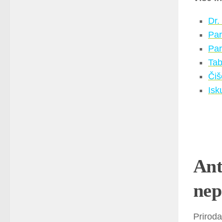
Dr.
Par
Par
Tab
Čiš
Isk
Ant
nep
Priroda