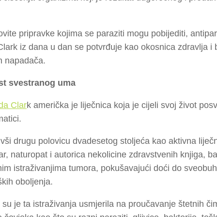
ovite pripravke kojima se paraziti mogu pobijediti, antipa
lark iz dana u dan se potvrđuje kao okosnica zdravlja i 
h napadača.
st svestranog uma
da Clar
k američka je liječnica koja je cijeli svoj život pos
atici.
ivši drugu polovicu dvadesetog stoljeća kao aktivna liječni
čar, naturopat i autorica nekolicine zdravstvenih knjiga, ba
nim istraživanjima tumora, pokušavajući doći do sveobu
ških oboljenja.
su je ta istraživanja usmjerila na proučavanje štetnih č