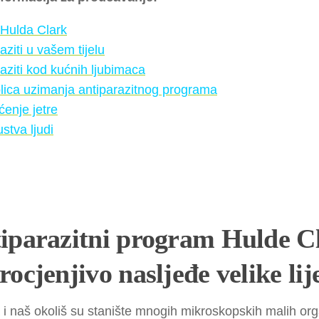
 Hulda Clark
aziti u vašem tijelu
aziti kod kućnih ljubimaca
lica uzimanja antiparazitnog programa
ćenje jetre
ustva ljudi
iparazitni program Hulde C
rocjenjivo nasljeđe velike lij
 i naš okoliš su stanište mnogih mikroskopskih malih or