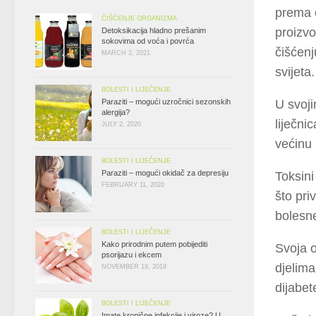
prema o
ČIŠĆENJE ORGANIZMA
proizvo
Detoksikacija hladno prešanim
sokovima od voća i povrća
čišćenj
MARCH 2, 2021
svijeta.
BOLESTI I LIJEČENJE
Paraziti – mogući uzročnici sezonskih
U svoj
alergija?
liječni
JULY 2, 2020
većinu 
BOLESTI I LIJEČENJE
Paraziti – mogući okidač za depresiju
Toksini
FEBRUARY 11, 2020
što pri
bolesn
BOLESTI I LIJEČENJE
Kako prirodnim putem pobijediti
Svoja o
psorijazu i ekcem
djelima
NOVEMBER 19, 2019
dijabet
BOLESTI I LIJEČENJE
Imate kronične infekcije i viroze? U