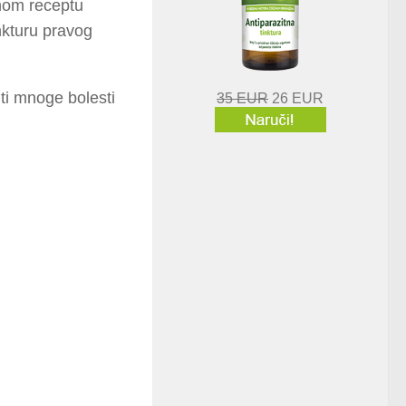
rnom receptu
tinkturu pravog
iti mnoge bolesti
35 EUR
26 EUR