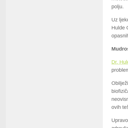
polju.
Uz ljek
Hulde C
opasni
Mudro
Dr. Hul
problem
Obiljež
biofizi
neovis
ovih te
Upravo 