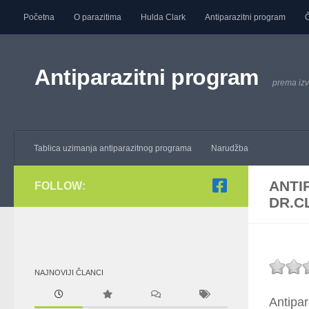
Početna
O parazitima
Hulda Clark
Antiparazitni program
Č
Skip to content
Antiparazitni program
prema izv
Tablica uzimanja antiparazitnog programa
Narudžba
ANTI
FOLLOW:
DR.C
NAJNOVIJI ČLANCI
Antipar