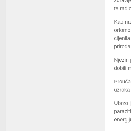
zdravlj
te radi
Kao nat
ortomol
cijenil
priroda
Njezin 
dobili 
Proučav
uzroka 
Ubrzo j
paraziti
energij