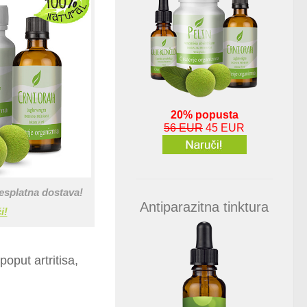
20% popusta
56 EUR
45 EUR
esplatna dostava!
Antiparazitna tinktura
i!
poput artritisa,