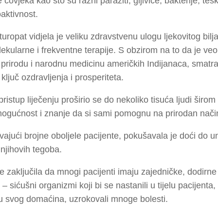
e čovjeka kao što su razni paraziti, gljivice, bakterije, teš
oaktivnost.
uropat vidjela je veliku zdravstvenu ulogu ljekovitog bilja 
ekularne i frekventne terapije. S obzirom na to da je veo
a prirodu i narodnu medicinu američkih Indijanaca, smatra
 ključ ozdravljenja i prosperiteta.
pristup liječenju proširio se do nekoliko tisuća ljudi širom 
mogućnost i znanje da si sami pomognu na prirodan nači
ajući brojne oboljele pacijente, pokušavala je doći do u
njihovih tegoba.
e zaključila da mnogi pacijenti imaju zajedničke, dodirne 
 – sićušni organizmi koji bi se nastanili u tijelu pacijenta,
u svog domaćina, uzrokovali mnoge bolesti.