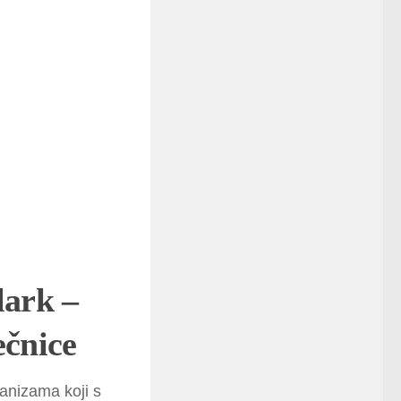
lark
–
ečnice
ganizama koji s