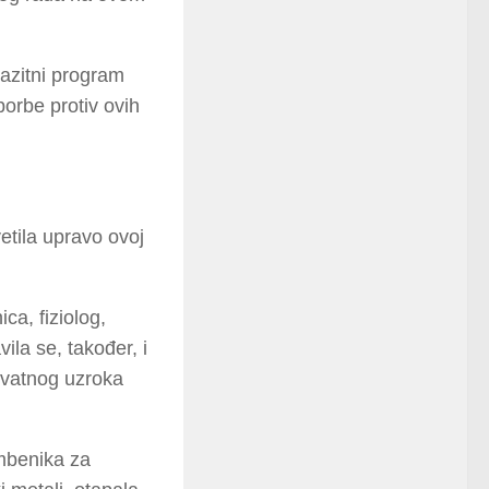
razitni program
borbe protiv ovih
vetila upravo ovoj
ca, fiziolog,
vila se, također, i
hvatnog uzroka
imbenika za