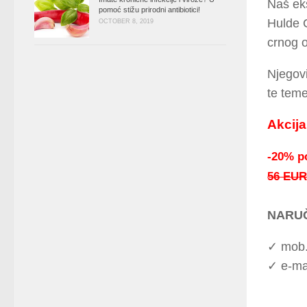
Naš eks
pomoć stižu prirodni antibiotici!
Hulde C
OCTOBER 8, 2019
crnog 
Njegovi
te teme
Akcija
-20% p
56 EUR
NARUČ
✓ mob
✓ e-ma