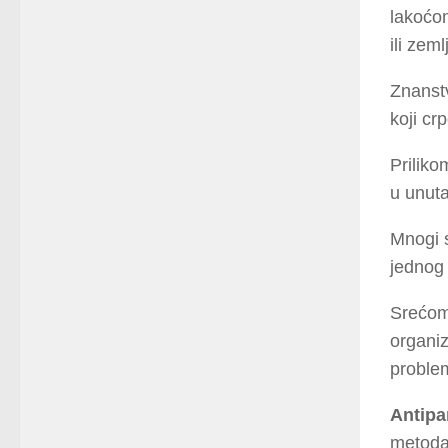
lakoćom
ili zem
Znanstv
koji cr
Priliko
u unuta
Mnogi s
jednog 
Srećom,
organiz
proble
Antipa
metoda