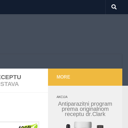
ECEPTU
MORE
OSTAVA
AKCIJA
Antiparazitni program
prema originalnom
receptu dr.Clark