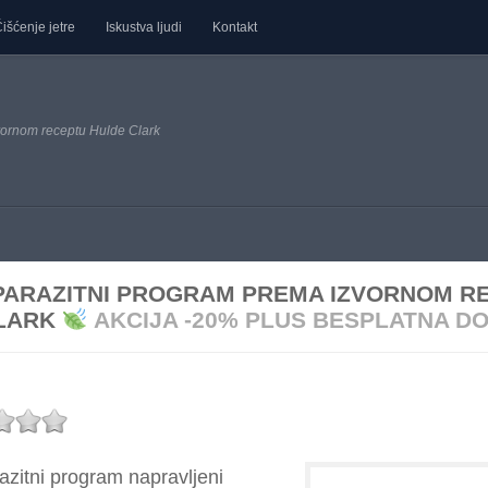
išćenje jetre
Iskustva ljudi
Kontakt
ornom receptu Hulde Clark
PARAZITNI PROGRAM PREMA IZVORNOM R
LARK
AKCIJA -20% PLUS BESPLATNA D
azitni program napravljeni