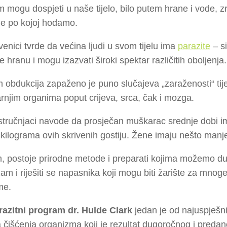
 mogu dospjeti u naše tijelo, bilo putem hrane i vode, z
lje po kojoj hodamo.
enici tvrde da većina ljudi u svom tijelu ima
parazite
– s
pe hranu i mogu izazvati široki spektar različitih oboljenja.
m obdukcija zapaženo je puno slučajeva „zaraženosti“ ti
rnjim organima poput crijeva, srca, čak i mozga.
tručnjaci navode da prosječan muškarac srednje dobi im
kilograma ovih skrivenih gostiju. Žene imaju nešto manj
 postoje prirodne metode i preparati kojima možemo dubi
am i riješiti se napasnika koji mogu biti žarište za mnoge 
me.
razitni program dr. Hulde Clark
jedan je od najuspješnij
 čišćenja organizma koji je rezultat dugoročnog i pred