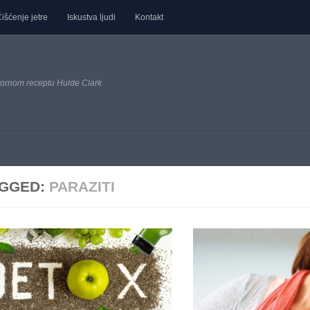
išćenje jetre
Iskustva ljudi
Kontakt
ornom receptu Hulde Clark
GGED:
PARAZITI