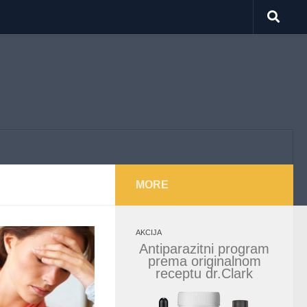
MORE
AKCIJA
Antiparazitni program
prema originalnom
receptu dr.Clark