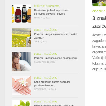
ČIŠĆENJE ORGANIZMA
Detoksikacija hladno prešanim
ČIŠĆENJE
sokovima od voća i povrća
3 zna
MARCH 2, 2021
zasić
BOLESTI I LIJEČENJE
Paraziti – mogući uzročnici sezonskih
Jeste li 
alergija?
zagađeno
JULY 2, 2020
krivaca 
organizmu
BOLESTI I LIJEČENJE
Vaše tije
Paraziti – mogući okidač za depresiju
FEBRUARY 11, 2020
toksina. 
crijeva, 
BOLESTI I LIJEČENJE
Kako prirodnim putem pobijediti
psorijazu i ekcem
NOVEMBER 19, 2019
BOLESTI I LIJEČENJE
Imate kronične infekcije i viroze? U