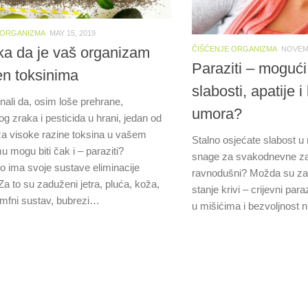
 ORGANIZMA
MAY 15, 2019
ka da je vaš organizam
ČIŠĆENJE ORGANIZMA
NOVEMB
Paraziti – mogući
en toksinima
slabosti, apatije 
znali da, osim loše prehrane,
umora?
g zraka i pesticida u hrani, jedan od
za visoke razine toksina u vašem
Stalno osjećate slabost u
 mogu biti čak i – paraziti?
snage za svakodnevne zada
lo ima svoje sustave eliminacije
ravnodušni? Možda su za
Za to su zaduženi jetra, pluća, koža,
stanje krivi – crijevni par
limfni sustav, bubrezi…
u mišićima i bezvoljnost n