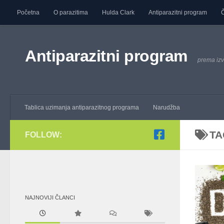
Početna
O parazitima
Hulda Clark
Antiparazitni program
Č
Skip to content
Antiparazitni program
prema izv
Tablica uzimanja antiparazitnog programa
Narudžba
TA
FOLLOW:
NAJNOVIJI ČLANCI