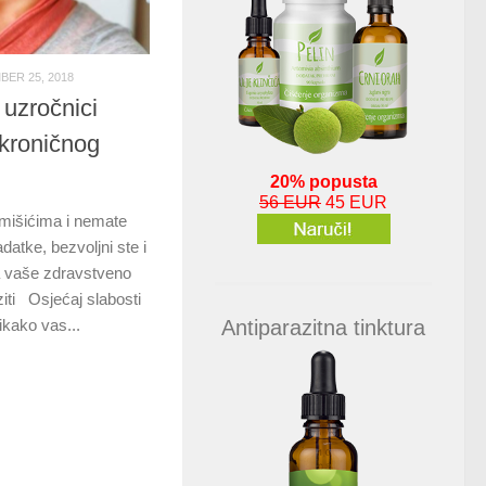
ER 25, 2018
 uzročnici
i kroničnog
20% popusta
56 EUR
45 EUR
 mišićima i nemate
tke, bezvoljni ste i
 vaše zdravstveno
aziti Osjećaj slabosti
Antiparazitna tinktura
ikako vas...