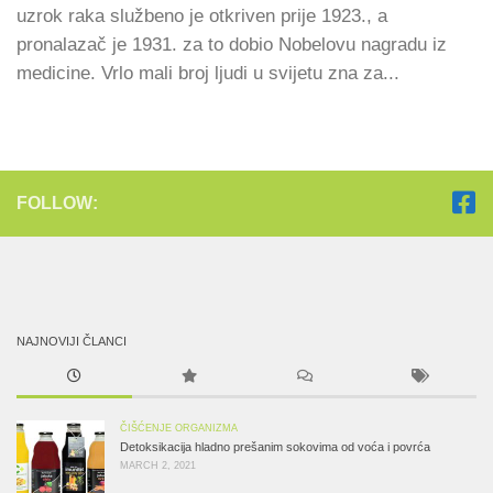
uzrok raka službeno je otkriven prije 1923., a
pronalazač je 1931. za to dobio Nobelovu nagradu iz
medicine. Vrlo mali broj ljudi u svijetu zna za...
FOLLOW:
NAJNOVIJI ČLANCI
ČIŠĆENJE ORGANIZMA
Detoksikacija hladno prešanim sokovima od voća i povrća
MARCH 2, 2021