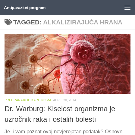
Antiparazitni program
Skip to content
TAGGED:
ALKALIZIRAJUĆA HRANA
PREHRANA KOD KARCINOMA
APRIL 30, 2014
Dr. Warburg: Kiselost organizma je
uzročnik raka i ostalih bolesti
Je li vam poznat ovaj nevjerojatan podatak? Osnovni