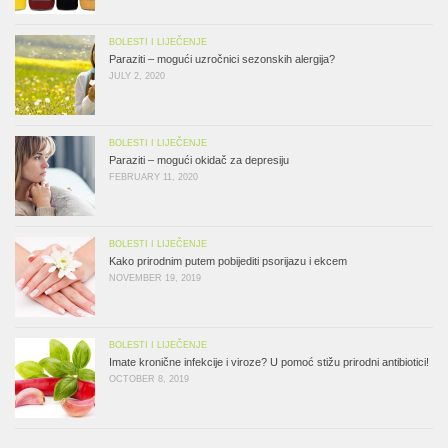
BOLESTI I LIJEČENJE
Paraziti – mogući uzročnici sezonskih alergija?
JULY 2, 2020
BOLESTI I LIJEČENJE
Paraziti – mogući okidač za depresiju
FEBRUARY 11, 2020
BOLESTI I LIJEČENJE
Kako prirodnim putem pobijediti psorijazu i ekcem
NOVEMBER 19, 2019
BOLESTI I LIJEČENJE
Imate kronične infekcije i viroze? U pomoć stižu prirodni antibiotici!
OCTOBER 8, 2019