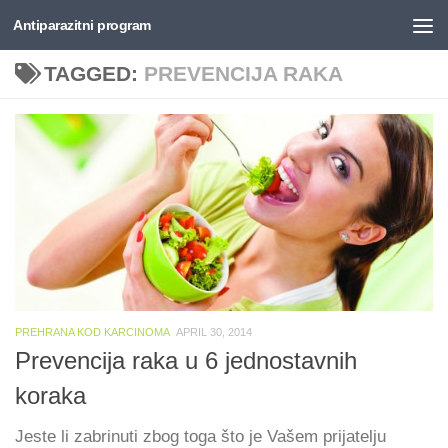
Antiparazitni program
Skip to content
TAGGED:
PREVENCIJA RAKA
PREHRANA KOD KARCINOMA
APRIL 30, 2014
Prevencija raka u 6 jednostavnih
koraka
Jeste li zabrinuti zbog toga što je Vašem prijatelju