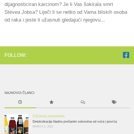
dijagnosticiran karcinom? Je li Vas šokirala smrt
Stevea Jobsa? Liječi li se netko od Vama bliskih osoba
od raka i jeste li užasnuti gledajući njegovu...
FOLLOW:
NAJNOVIJI ČLANCI
ČIŠĆENJE ORGANIZMA
Detoksikacija hladno prešanim sokovima od voća i povrća
MARCH 2, 2021