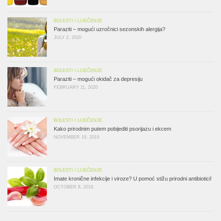
BOLESTI I LIJEČENJE
Paraziti – mogući uzročnici sezonskih alergija?
JULY 2, 2020
BOLESTI I LIJEČENJE
Paraziti – mogući okidač za depresiju
FEBRUARY 11, 2020
BOLESTI I LIJEČENJE
Kako prirodnim putem pobijediti psorijazu i ekcem
NOVEMBER 19, 2019
BOLESTI I LIJEČENJE
Imate kronične infekcije i viroze? U pomoć stižu prirodni antibiotici!
OCTOBER 8, 2019