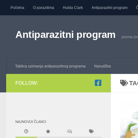
Početna
O parazitima
Hulda Clark
Antiparazitni program
Č
Skip to content
Antiparazitni program
prema izv
Tablica uzimanja antiparazitnog programa
Narudžba
TA
FOLLOW:
NAJNOVIJI ČLANCI