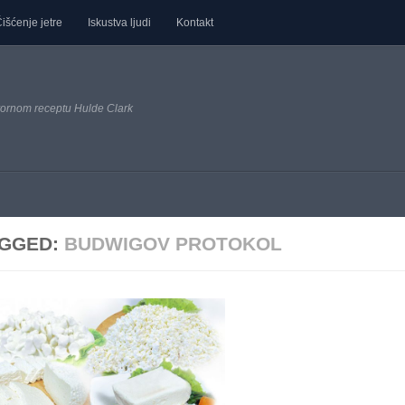
išćenje jetre
Iskustva ljudi
Kontakt
ornom receptu Hulde Clark
GGED:
BUDWIGOV PROTOKOL