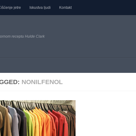
išćenje jetre
Iskustva ljudi
Kontakt
ornom receptu Hulde Clark
GGED:
NONILFENOL