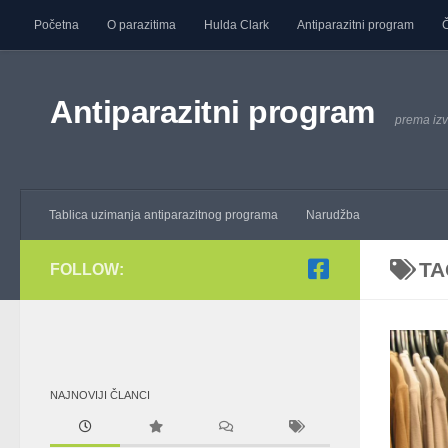
Početna
O parazitima
Hulda Clark
Antiparazitni program
Č
Skip to content
Antiparazitni program
prema izv
Tablica uzimanja antiparazitnog programa
Narudžba
TA
FOLLOW:
NAJNOVIJI ČLANCI