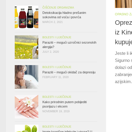
ČIŠĆENJE ORGANIZMA
Detoksikacija hladno prešanim
OPASNO Z
sokovima od voća i povrća
Oprez 
MARCH 2, 2021
iz Ki
BOLESTI I LIJEČENJE
kupu
Paraziti – mogući uzročnici sezonskih
alergija?
JULY 2, 2020
Jeste li 
Sigurno s
dolazi o
BOLESTI I LIJEČENJE
Paraziti – mogući okidač za depresiju
zabranjen
FEBRUARY 11, 2020
azijskim.
BOLESTI I LIJEČENJE
Kako prirodnim putem pobijediti
psorijazu i ekcem
NOVEMBER 19, 2019
BOLESTI I LIJEČENJE
Imate kronične infekcije i viroze? U