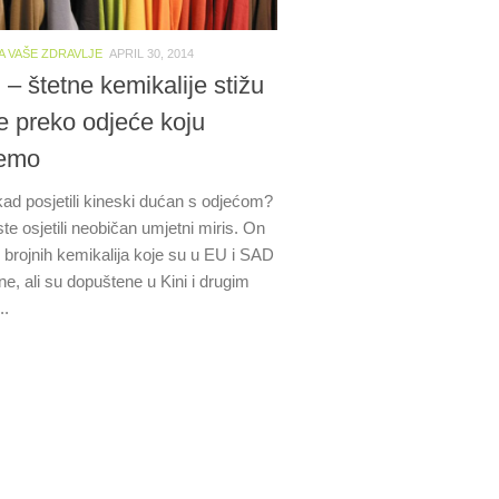
A VAŠE ZDRAVLJE
APRIL 30, 2014
– štetne kemikalije stižu
ne preko odjeće koju
jemo
ikad posjetili kineski dućan s odjećom?
te osjetili neobičan umjetni miris. On
d brojnih kemikalija koje su u EU i SAD
e, ali su dopuštene u Kini i drugim
..