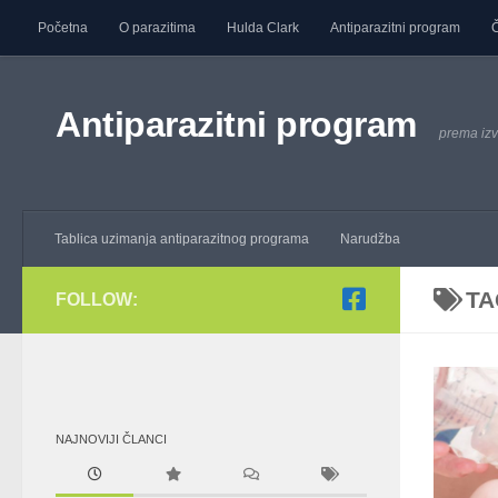
Početna
O parazitima
Hulda Clark
Antiparazitni program
Č
Skip to content
Antiparazitni program
prema izv
Tablica uzimanja antiparazitnog programa
Narudžba
TA
FOLLOW:
NAJNOVIJI ČLANCI