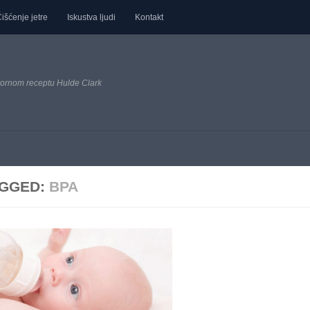
išćenje jetre
Iskustva ljudi
Kontakt
ornom receptu Hulde Clark
GGED:
BPA