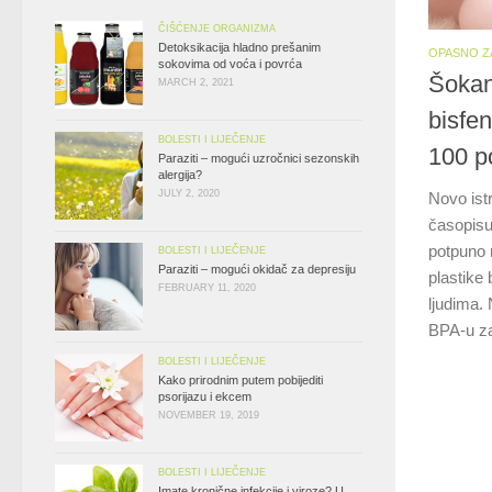
ČIŠĆENJE ORGANIZMA
Detoksikacija hladno prešanim
OPASNO Z
sokovima od voća i povrća
Šokan
MARCH 2, 2021
bisfe
BOLESTI I LIJEČENJE
100 p
Paraziti – mogući uzročnici sezonskih
alergija?
JULY 2, 2020
Novo ist
časopis
potpuno r
BOLESTI I LIJEČENJE
Paraziti – mogući okidač za depresiju
plastike 
FEBRUARY 11, 2020
ljudima. 
BPA-u za
BOLESTI I LIJEČENJE
Kako prirodnim putem pobijediti
psorijazu i ekcem
NOVEMBER 19, 2019
BOLESTI I LIJEČENJE
Imate kronične infekcije i viroze? U